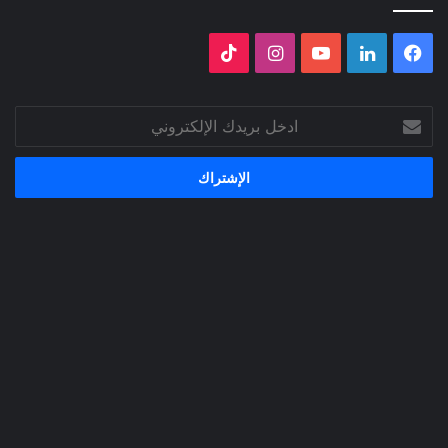
فيسبوك
لينكدإن
‫YouTube
انستقرام
‫TikTok
ادخل
بريدك
الإلكتروني