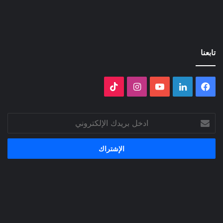
تابعنا
فيسبوك
لينكدإن
‫YouTube
انستقرام
‫TikTok
ادخل
بريدك
الإلكتروني