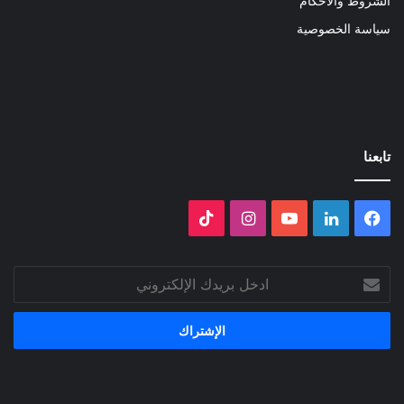
الشروط والأحكام
سياسة الخصوصية
تابعنا
فيسبوك
لينكدإن
‫YouTube
انستقرام
‫TikTok
ادخل
بريدك
الإلكتروني