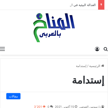
العدالة البيئية في المغرب: نحو نموذج جديد قائم على جبر الضرر، دراسة تحليلية.
البحث عن
تسجيل الدخول
الرئيسية
/
إستدامة
إستدامة
مقالات
د/ سوسن العوضي
15 أكتوبر, 2021
0
3٬201