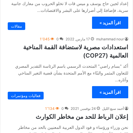
إعداد لجين حاج يوسف و ميس قات لا تخلو الحروب من معارك جانبية
سرية، فإضافةً إلى أضرارها على البشر والاقتصادات…
اقرأ المزيد »
مقالات
muhammad nour
17 مارس, 2022
0
1٬045
استعدادات مصرية لاستضافة القمة المناخية
العالمية (COP27)
أكد "بسام راضي" المتحدث الرسمي باسم الرئاسة التقدير المصري
للتعاون المثمر والبنّاء مع الأمم المتحدة بشأن قضية التغير المناخي
وآثاره…
اقرأ المزيد »
فعاليات ومؤتمرات
أحمد سبع الليل
24 نوفمبر, 2021
0
1٬134
إعلان الرباط للحد من مخاطر الكوارث
نحن وزراء ورؤساء و فود الدول العربیة المعنیین بالحد من مخاطر