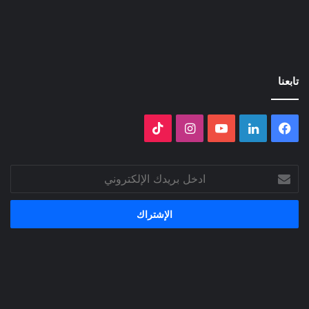
تابعنا
فيسبوك
لينكدإن
‫YouTube
انستقرام
‫TikTok
ادخل
بريدك
الإلكتروني