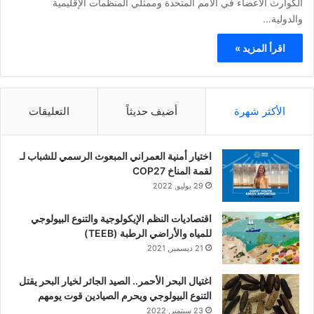
الكوارث الأعضاء في الأمم المتحدة وممثلي المنظمات الإقلیمیة
والدولیة…
اقرأ المزيد »
الأكثر شهرة
أضيف حديثاً
التعليقات
اختيار أمنية العمراني المبعوث الرسمي للشباب لـ
لقمة المناخ COP27
29 يوليو, 2022
اقتصاديات النظم الإيكولوجية والتنوع البيولوجي
للمياه والأراضي الرطبة (TEEB)
21 ديسمبر, 2021
اغتيال البحر الأحمر.. الصيد الجائر لخيار البحر يقتل
التنوع البيولوجي ويحرم الصيادين قوت يومهم
23 سبتمبر, 2022