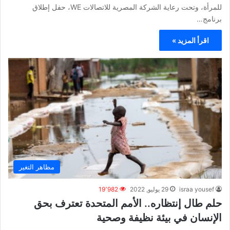
للمرأة، وتحت رعاية الشركة المصرية للاتصالات WE، حفل إطلاق
برنامج…
اقرأ المزيد »
مظاهر التغير
israa yousef
29 يوليو, 2022
19٬982
حلم طال إنتظاره.. الأمم المتحدة تعترف بحق
الإنسان في بيئة نظيفة وصحية