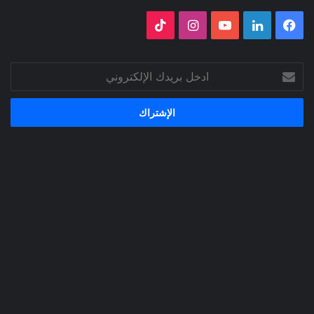
فيسبوك
لينكدإن
‫YouTube
انستقرام
‫TikTok
ادخل
بريدك
الإلكتروني