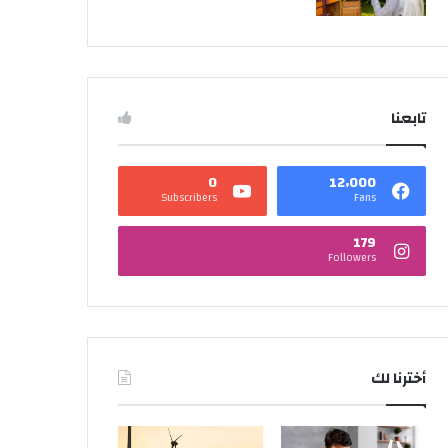
تابعنا
0
12٬000
Subscribers
Fans
179
Followers
أخترنا لك