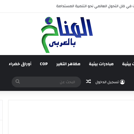
 قائم على جبر الضرر، دراسة تحليلية.
 بيئية
مبادرات بيئية
مظاهر التغير
COP
أوراق خضراء
ف
مقال عشوائي
البحث
تسجيل الدخول
عن