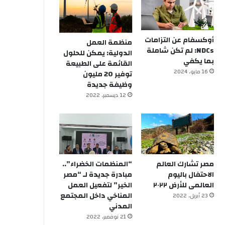
أوكسفام عن التزامات
منظمة العمل
NDCs: لم تكن شاملة
الدولية: يمكن للحلول
بما يكفي
القائمة على الطبيعة
16 مايو, 2024
توفير 20 مليون
وظيفة جديدة
12 ديسمبر, 2022
مصر تشارك العالم
“المنظمات الخضراء”..
الاحتفال باليوم
مبادرة جديدة لـ “مصر
العالمى للأرض ٢٠٢٢
الخير” لتفعيل العمل
المناخي داخل المجتمع
23 أبريل, 2022
المدني
21 نوفمبر, 2022