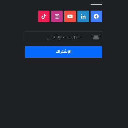
فيسبوك
لينكدإن
‫YouTube
انستقرام
‫TikTok
ادخل
بريدك
الإلكتروني