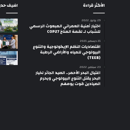
الأكثر قراءة
اضيف حديثا
29 يوليو, 2022
اختيار أمنية العمراني المبعوث الرسمي
للشباب لـ لقمة المناخ COP27
21 ديسمبر, 2021
اقتصاديات النظم الإيكولوجية والتنوع
البيولوجي للمياه والأراضي الرطبة
(TEEB)
23 سبتمبر, 2022
اغتيال البحر الأحمر.. الصيد الجائر لخيار
البحر يقتل التنوع البيولوجي ويحرم
الصيادين قوت يومهم