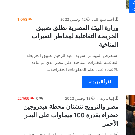
C
C
أحمد سبع الليل
12 نوفمبر, 2022
1٬058
وزارة البيئة المصرية تطلق تطبيق
الخريطة التفاعلية لمخاطر التغيرات
المناخية
استعرض المهندس شريف عبد الرحيم تطبيق الخريطة
التفاعلية للتغيرات المناخية علي مصر الذي تم بناءه
بالاعتماد على نظم المعلومات الجغرافية…
اقرأ المزيد »
إيهاب زيدان
12 نوفمبر, 2022
0
22٬599
مصر والنرويج تنشئان محطة هيدروجين
خضراء بقدرة 100 ميجاوات على البحر
الأحمر
أطلق الرئيس السيسي ورئيس الوزراء النرويجي جوناس