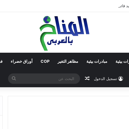
د قائم على جبر الضرر، دراسة تحليلية.
ات بيئية
مبادرات بيئية
مظاهر التغير
COP
أوراق خضراء
فع
مقال عشوائي
البحث
تسجيل الدخول
عن