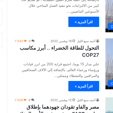
كبير من الالتزامات نحو تنفيذ العمل المناخي خلال
الأسبوعين الماضيين.…
اقرأ المزيد »
C
أحمد سبع الليل
18 نوفمبر, 2022
0
1٬042
التحول للطاقة الخضراء .. أبرز مكاسب
COP27
علي مدار 15 يوما، اجتمع قرابة 200 من ابرز قيادات
ورؤساء وزعماء العالم، بالإضافة إلي الآلاف الصحافيين
والمراقبين والنشطاء وممثلي…
C
اقرأ المزيد »
أحمد سبع الليل
12 نوفمبر, 2022
0
1٬028
مصر والفاو تقودان جهودهما بإطلاق