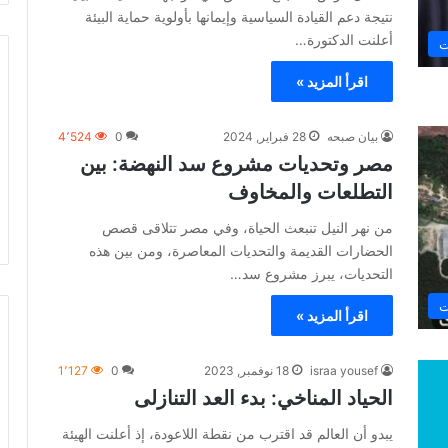
نتيجة دعم القيادة السياسية وإيمانها بأولوية حماية البيئة
أعلنت الدكتورة…
ت
اقرأ المزيد »
بيان صبحه
28 فبراير, 2024
0
4٬524
مصر وتحديات مشروع سد النهضة: بين
التطلعات والمخاوف
من نهر النيل تنبعث الحياة، وفي مصر تتلاقى قصص
الحضارات القديمة والتحديات المعاصرة، ومن بين هذه
التحديات، يبرز مشروع سد…
ت
اقرأ المزيد »
israa yousef
18 نوفمبر, 2023
0
1٬127
الحياد المناخي: بدء العد التنازلى
يبدو أن العالم قد اقترب من نقطة اللاعودة، إذ أعلنت الهيئة