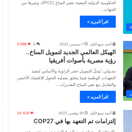
الحكومية الدولية المعنية بتغير المناخ (IPCC)، وغيرها من
الجهات…
اقرأ المزيد »
ء
أحمد سبع الليل
7 سبتمبر, 2023
0
9٬698
الهيكل العالمي الجديد لتمويل المناخ..
رؤية مصرية بأصوات أفريقيا
مدبولي: يُمثلُ التمويل حجر الزاوية والأساس لتنفيذ
التعهدات الوطنية فيما يتعلق بعملية التحول للاقتصاد الأخضر
والتعامل مع تغير المناخ التقديرات…
ت
اقرأ المزيد »
أحمد سبع الليل
20 نوفمبر, 2022
24٬429
إلتزامات تم التعهد بها في COP27
بالإضافة إلى خطة شرم الشيخ التنفيذية ، تم تقديم عدد