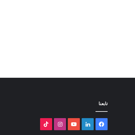
تابعنا
فيسبوك
لينكدإن
‫YouTube
انستقرام
‫TikTok