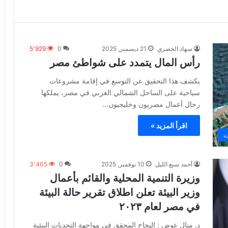
سهاد الخضري
21 ديسمبر, 2025
0
5٬929
رأس المال يتمدد على شواطئ مصر
يكشف هذا التحقيق عن التوسع في إقامة مشروعات
سياحية على الساحل الشمالي الغربي في مصر، يملكها
رجال أعمال مصريون وخليجيون…
اقرأ المزيد »
ت
أحمد سبع الليل
10 نوفمبر, 2025
0
3٬405
وزيرة التنمية المحلية والقائم بأعمال
وزير البيئة تعلن اطلاق تقرير حالة البيئة
في مصر لعام ٢٠٢٣
د. منال عوض : النجاح المحقق في مواجهة التحديات البيئية