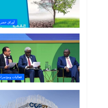
أوراق خضرا
فعاليات ومؤتمرا