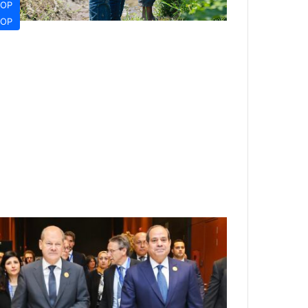
OP
OP