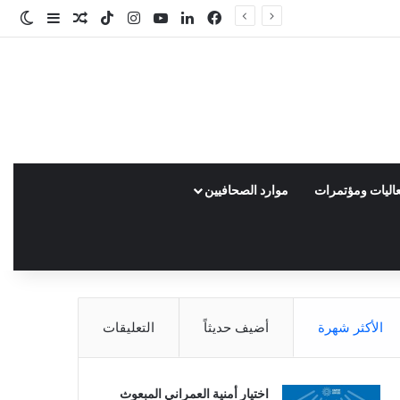
فيسبوك
لينكدإن
‫YouTube
انستقرام
‫TikTok
مقال عشوائ
إضافة عم
الو
اليات ومؤتمرات
موارد الصحافيين
الأكثر شهرة
أضيف حديثاً
التعليقات
اختيار أمنية العمراني المبعوث