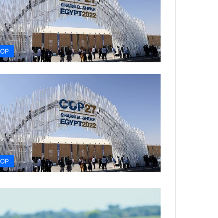
OP
OP