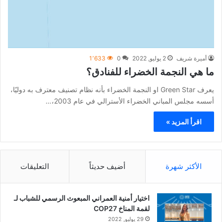
أميرة شريف
2 يوليو, 2022
0
1٬633
ما هي النجمة الخضراء للفنادق؟
يعرف Green Star او النجمة الخضراء بأنه نظام تصنيف معترف به دوليًا،
أسسه مجلس المباني الخضراء الأسترالي في عام 2003،…
اقرأ المزيد »
الأكثر شهرة
أضيف حديثاً
التعليقات
اختيار أمنية العمراني المبعوث الرسمي للشباب لـ
لقمة المناخ COP27
29 يوليو, 2022