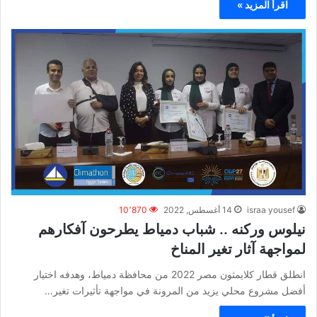
اقرأ المزيد »
israa yousef
14 أغسطس, 2022
10٬870
نيلوس وركنه .. شباب دمياط يطرحون آفكارهم
لمواجهة آثار تغير المناخ
انطلق قطار كلايمثون مصر 2022 من محافظة دمياط، وهدفه اختيار
أفضل مشروع محلي يزيد من المرونة في مواجهة تأثيرات تغير…