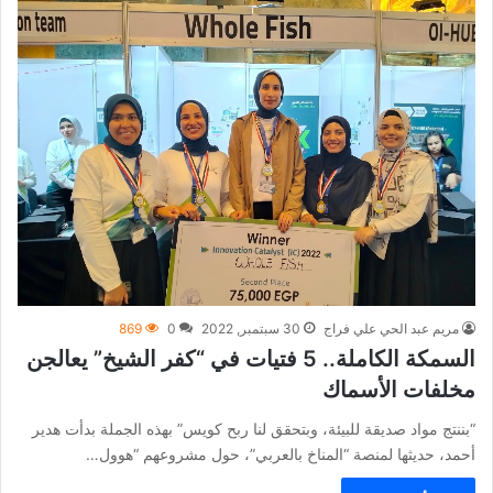
مريم عبد الحي علي فراج
30 سبتمبر, 2022
0
869
السمكة الكاملة.. 5 فتيات في “كفر الشيخ” يعالجن
مخلفات الأسماك
“بننتج مواد صديقة للبيئة، وبتحقق لنا ربح كويس” بهذه الجملة بدأت هدير
أحمد، حديثها لمنصة “المناخ بالعربي”، حول مشروعهم “هوول…