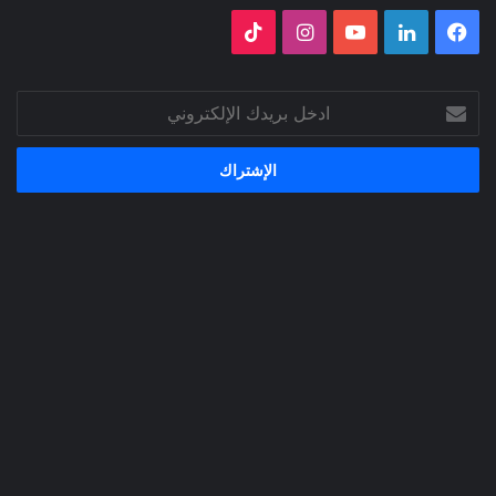
فيسبوك
لينكدإن
‫YouTube
انستقرام
‫TikTok
ادخل
بريدك
الإلكتروني