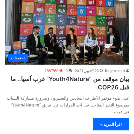
تحقيقات
Ragab saad
26 أكتوبر, 2021
0
288٬760
بيان موقف من “Youth4Nature” غرب آسيا.. ما
قبل COP26
على ضوء مؤتمر الأطراف السادس والعشرون وضرورة مشاركة الشباب
بموضوع التغير المناخي في اخذ القرارات فإن فريق “Youth4Nature”
في غرب…
اقرأ المزيد »