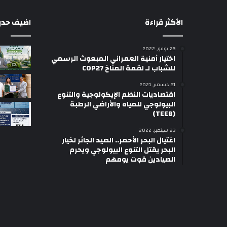
الأكثر قراءة
اضيف حديثا
29 يوليو, 2022
اختيار أمنية العمراني المبعوث الرسمي
للشباب لـ لقمة المناخ COP27
21 ديسمبر, 2021
اقتصاديات النظم الإيكولوجية والتنوع
البيولوجي للمياه والأراضي الرطبة
(TEEB)
23 سبتمبر, 2022
اغتيال البحر الأحمر.. الصيد الجائر لخيار
البحر يقتل التنوع البيولوجي ويحرم
الصيادين قوت يومهم