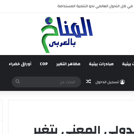
قائم على جبر الضرر، دراسة تحليلية.
 بيئية
مبادرات بيئية
مظاهر التغير
COP
أوراق خضراء
ف
مقال عشوائي
البحث
تسجيل الدخول
عن
دولي المعني بتغير