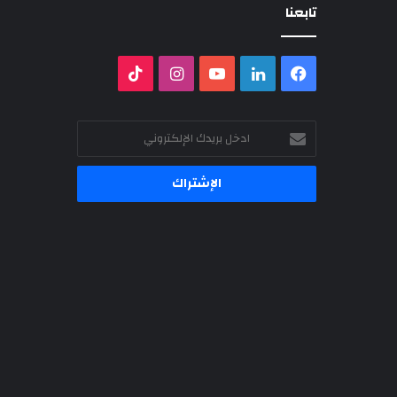
تابعنا
فيسبوك
لينكدإن
‫YouTube
انستقرام
‫TikTok
ادخل
بريدك
الإلكتروني