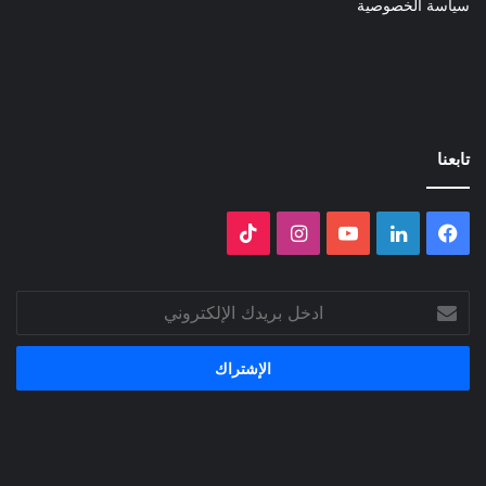
سياسة الخصوصية
تابعنا
فيسبوك
لينكدإن
‫YouTube
انستقرام
‫TikTok
ادخل
بريدك
الإلكتروني