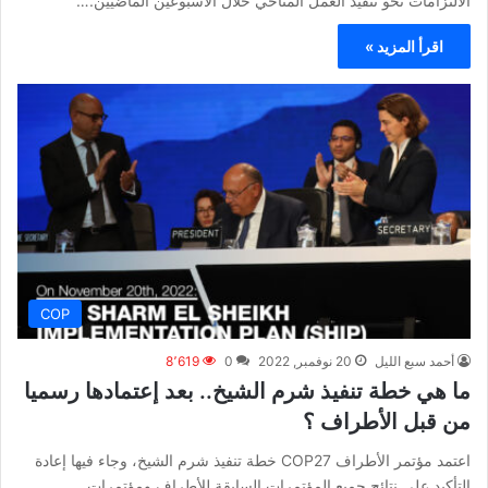
الالتزامات نحو تنفيذ العمل المناخي خلال الأسبوعين الماضيين.…
اقرأ المزيد »
COP
أحمد سبع الليل
20 نوفمبر, 2022
0
8٬619
ما هي خطة تنفيذ شرم الشيخ.. بعد إعتمادها رسميا
من قبل الأطراف ؟
اعتمد مؤتمر الأطراف COP27 خطة تنفيذ شرم الشيخ، وجاء فيها إعادة
التأكيد على نتائج جميع المؤتمرات السابقة للأطراف ومؤتمرات