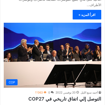
الأطراف…
اقرأ المزيد »
COP
أحمد سبع الليل
20 نوفمبر, 2022
0
1٬063
التوصل إلي اتفاق تاريخي في COP27